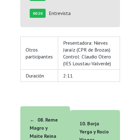
Entrevista
00:20
Presentadora: Nieves
Otros
Jaraíz (CPR de Brozas)
participantes
Control: Claudio Otero
(IES Loustau-Valverde)
Duración
2:11
←
08. Reme
10. Borja
Magro y
Yerga y Rocío
Maite Reina
Viegas
→